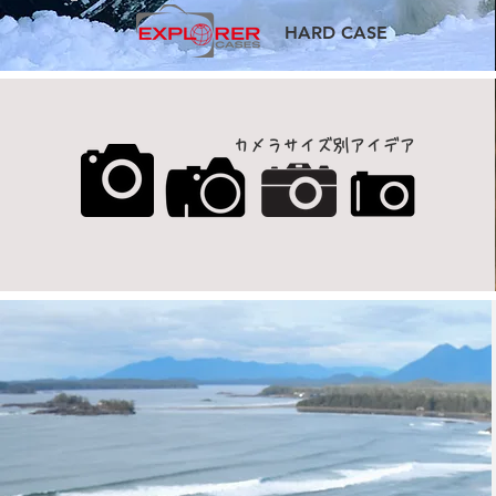
HARD CASE
カメラサイズ別アイデア