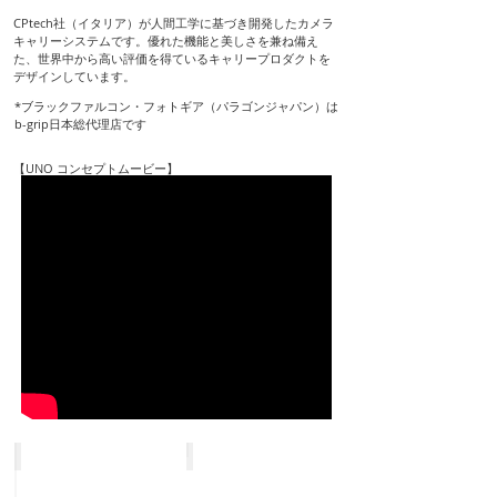
CPtech社（イタリア）が人間工学に基づき開発したカメラ
キャリーシステムです。優れた機能と美しさを兼ね備え
た、世界中から高い評価を得ているキャリープロダクトを
デザインしています。
*ブラックファルコン・フォトギア（パラゴンジャパン）は
b-grip日本総代理店です
【UNO コンセプトムービー】
EVO+（バッグアダプター付属）
EVO