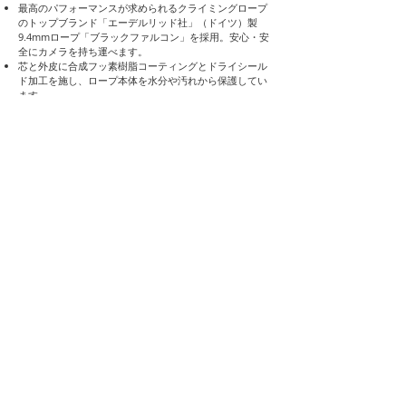
最高のパフォーマンスが求められるクライミングロープ
のトップブランド「エーデルリッド社」（ドイツ）製
9.4mmロープ「ブラックファルコン」を採用。安心・安
全にカメラを持ち運べます。
芯と外皮に合成フッ素樹脂コーティングとドライシール
ド加工を施し、ロープ本体を水分や汚れから保護してい
ます。
ゆっくりとロープを動かしながら熱処理し、ロープの編
込みを弛めてリラックスさせるエーデルリッドの特殊技
術「サーモンシールド加工」がしなやかなフィット・使
用感を実現しています。
カメラ取付部は天然の渋成分でなめしたヌメ革を使用。
使うほどに味わい、馴染みが出てきます。
縫い付け糸は丈夫なポリエステル製5番の太さを使用。
手縫いに近い風合いのステッチで縫い付けています。
上下糸の締め付け強度を確保、耐久性抜群で安心して永
くご使用頂けます。
落ち着いた色合い好みの方にピッタリのブラックをベー
スにしたカラーです。
​サイズは大きめの冬手袋を通しても余裕のあるサイズで
す。
オリジナル革製品を製作する革職人、
雨宮正季氏
による
ハンドメイドです。
（仕様）
型 番：BFD-01
寸 法：36cm（手を通す部分）
​径：9.4mm