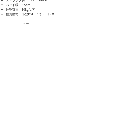
ストラップ長：100cm-140cm
パッド幅：4.5cm
推奨荷重：10kg以下
​推奨機材：小型DSLR / ミラーレス
仕様・カラーバリエーション
QRアタッチメント/ ブラック
型番：VB2PMQR09
UPCコード：8053904938667
QRアタッチメント/ ブラウン
型番：VB2PMQR23
UPCコード：8053904938674